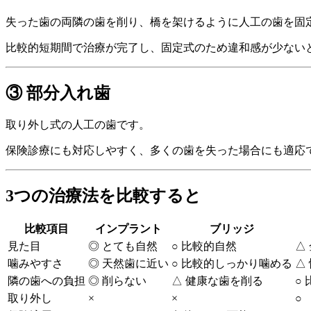
失った歯の両隣の歯を削り、橋を架けるように人工の歯を固
比較的短期間で治療が完了し、固定式のため違和感が少ない
③ 部分入れ歯
取り外し式の人工の歯です。
保険診療にも対応しやすく、多くの歯を失った場合にも適応
3つの治療法を比較すると
比較項目
インプラント
ブリッジ
見た目
◎ とても自然
○ 比較的自然
△
噛みやすさ
◎ 天然歯に近い
○ 比較的しっかり噛める
△
隣の歯への負担
◎ 削らない
△ 健康な歯を削る
○
取り外し
×
×
○