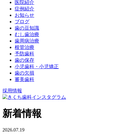
医院紹介
症例紹介
お知らせ
ブログ
歯の豆知識
むし歯治療
歯周病治療
根管治療
予防歯科
歯の保存
小児歯科・小児矯正
歯の欠損
審美歯科
採用情報
新着情報
2026.07.19