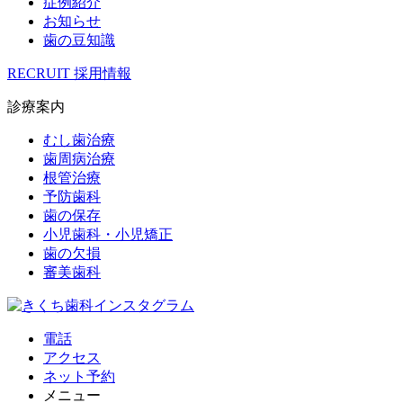
症例紹介
お知らせ
歯の豆知識
RECRUIT
採用情報
診療案内
むし歯治療
歯周病治療
根管治療
予防歯科
歯の保存
小児歯科・小児矯正
歯の欠損
審美歯科
電話
アクセス
ネット予約
メニュー