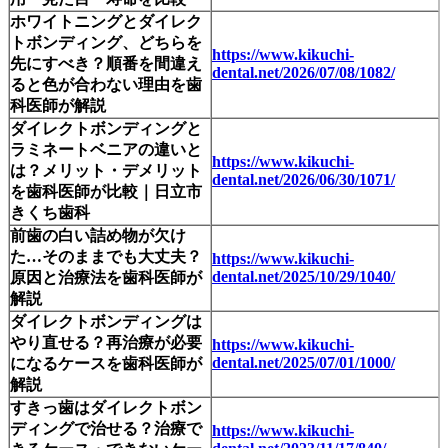
ホワイトニングとダイレク
トボンディング、どちらを
https://www.kikuchi-
先にすべき？順番を間違え
dental.net/2026/07/08/1082/
ると色が合わない理由を歯
科医師が解説
ダイレクトボンディングと
ラミネートベニアの違いと
https://www.kikuchi-
は？メリット・デメリット
dental.net/2026/06/30/1071/
を歯科医師が比較｜日立市
きくち歯科
前歯の白い詰め物が欠け
た…そのままでも大丈夫？
https://www.kikuchi-
dental.net/2025/10/29/1040/
原因と治療法を歯科医師が
解説
ダイレクトボンディングは
やり直せる？再治療が必要
https://www.kikuchi-
dental.net/2025/07/01/1000/
になるケースを歯科医師が
解説
すきっ歯はダイレクトボン
ディングで治せる？治療で
https://www.kikuchi-