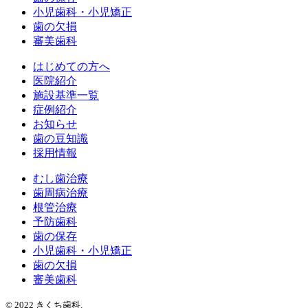
小児歯科・小児矯正
歯の欠損
審美歯科
はじめての方へ
医院紹介
施設基準一覧
症例紹介
お知らせ
歯の豆知識
採用情報
むし歯治療
歯周病治療
根管治療
予防歯科
歯の保存
小児歯科・小児矯正
歯の欠損
審美歯科
© 2022 きくち歯科.