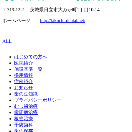
〒319-1221 茨城県日立市大みか町1丁目10-14
ホームページ
http://kikuchi-dental.net/
ALL
はじめての方へ
医院紹介
施設基準一覧
採用情報
症例紹介
お知らせ
歯の豆知識
プライバシーポリシー
むし歯治療
歯周病治療
根管治療
予防歯科
歯の保存