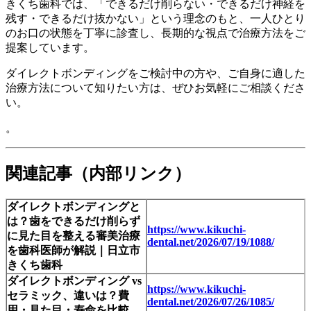
きくち歯科では、「できるだけ削らない・できるだけ神経を
残す・できるだけ抜かない」という理念のもと、一人ひとり
のお口の状態を丁寧に診査し、長期的な視点で治療方法をご
提案しています。
ダイレクトボンディングをご検討中の方や、ご自身に適した
治療方法について知りたい方は、ぜひお気軽にご相談くださ
い。
。
関連記事（内部リンク）
ダイレクトボンディングと
は？歯をできるだけ削らず
https://www.kikuchi-
に見た目を整える審美治療
dental.net/2026/07/19/1088/
を歯科医師が解説｜日立市
きくち歯科
ダイレクトボンディング vs
https://www.kikuchi-
セラミック、違いは？費
dental.net/2026/07/26/1085/
用・見た目・寿命を比較