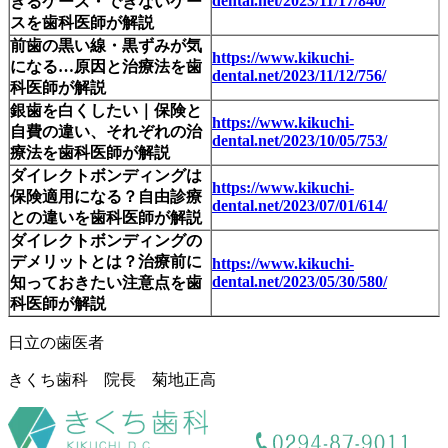
dental.net/2023/11/17/840/
きるケース・できないケー
スを歯科医師が解説
前歯の黒い線・黒ずみが気
https://www.kikuchi-
になる…原因と治療法を歯
dental.net/2023/11/12/756/
科医師が解説
銀歯を白くしたい｜保険と
https://www.kikuchi-
自費の違い、それぞれの治
dental.net/2023/10/05/753/
療法を歯科医師が解説
ダイレクトボンディングは
https://www.kikuchi-
保険適用になる？自由診療
dental.net/2023/07/01/614/
との違いを歯科医師が解説
ダイレクトボンディングの
デメリットとは？治療前に
https://www.kikuchi-
dental.net/2023/05/30/580/
知っておきたい注意点を歯
科医師が解説
日立の歯医者
きくち歯科 院長 菊地正高